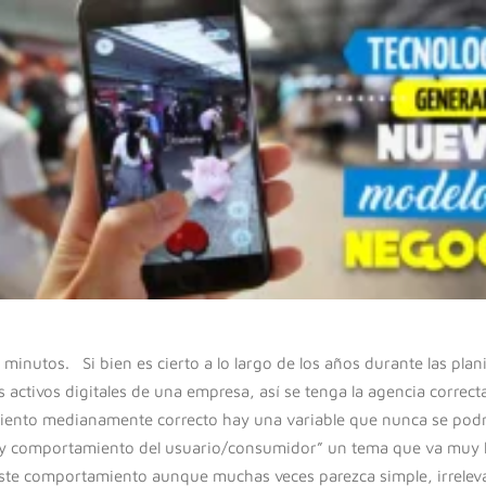
minutos. Si bien es cierto a lo largo de los años durante las plan
s activos digitales de una empresa, así se tenga la agencia correc
iento medianamente correcto hay una variable que nunca se pod
 y comportamiento del usuario/consumidor” un tema que va muy 
te comportamiento aunque muchas veces parezca simple, irrelev