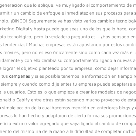
generación que lo aplique, va muy ligado al comportamiento de m
rmitir un cambio de enfoque e inmediatez en sus procesos para
mbio. ¡BINGO! Seguramente ya has visto varios cambios tecnológi
rketing Digital y hasta puede que seas uno de los que lo hace, 
bio tecnológico, pero la verdadera pregunta es… ¿Has pensado en
s tendencias? Muchas empresas están apostando por estos cambio
 móviles, pero no es eso únicamente sino como cada vez más el us
pidamente y con ello cambia su comportamiento ligado a nuevas 
 lograr el objetivo planteado por tu empresa, como dejar informac
s tus
campañas
y si es posible tenemos la información en tiempo 
 siempre y cuando como dije antes tu empresa puede adaptarse a 
e la usuarios. Esto es lo que empieza a crear los modelos de nego
ald o Cabify entre otras están sacando mucho provecho de est
a simple acción de la cual hacemos mención en anteriores blogs y 
presas lo han hecho y adaptaron de cierta forma sus promociones
eficio extra o valor agregado que vaya ligado al cambio de comp
miento del mismo irá de la mano a la dificultad de completar dicho