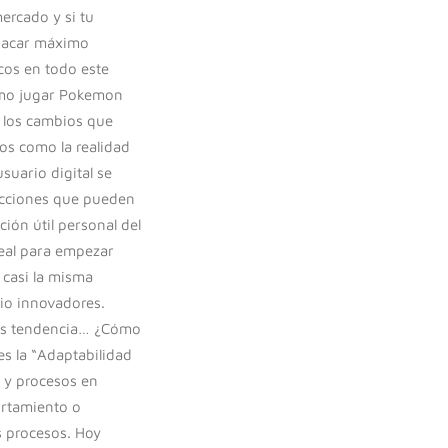
ercado y si tu
 sacar máximo
cos en todo este
como jugar Pokemon
 los cambios que
s como la realidad
uario digital se
acciones que pueden
ión útil personal del
real para empezar
casi la misma
cio innovadores.
as tendencia… ¿Cómo
es la “Adaptabilidad
 y procesos en
ortamiento o
s procesos. Hoy