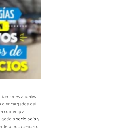
ificaciones anuales
ta o encargados del
rá contemplar
ligado a
sociología
y
ante o poco sensato